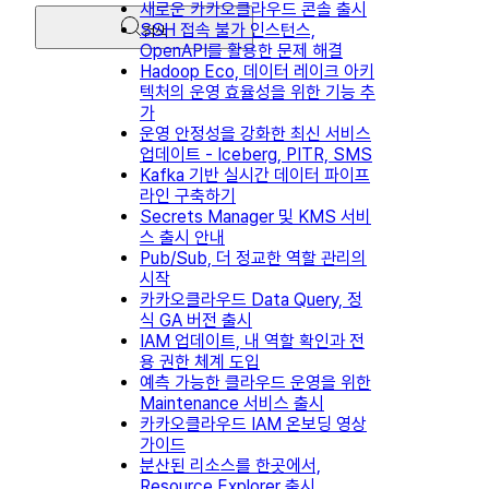
새로운 카카오클라우드 콘솔 출시
SSH 접속 불가 인스턴스,
검색
OpenAPI를 활용한 문제 해결
Hadoop Eco, 데이터 레이크 아키
텍처의 운영 효율성을 위한 기능 추
가
운영 안정성을 강화한 최신 서비스
업데이트 - Iceberg, PITR, SMS
Kafka 기반 실시간 데이터 파이프
라인 구축하기
Secrets Manager 및 KMS 서비
스 출시 안내
Pub/Sub, 더 정교한 역할 관리의
시작
카카오클라우드 Data Query, 정
식 GA 버전 출시
IAM 업데이트, 내 역할 확인과 전
용 권한 체계 도입
예측 가능한 클라우드 운영을 위한
Maintenance 서비스 출시
카카오클라우드 IAM 온보딩 영상
가이드
분산된 리소스를 한곳에서,
Resource Explorer 출시