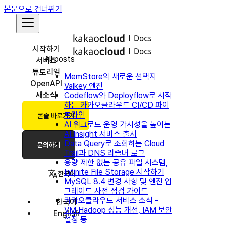
본문으로 건너뛰기
시작하기
All posts
서비스
튜토리얼
MemStore의 새로운 선택지
OpenAPI
Valkey 엔진
새소식
Codeflow와 Deployflow로 시작
하는 카카오클라우드 CI/CD 파이
프라인
콘솔 바로가기
AI 워크로드 운영 가시성을 높이는
AI Insight 서비스 출시
Data Query로 조회하는 Cloud
문의하기
Trail과 DNS 리졸버 로그
용량 제한 없는 공유 파일 시스템,
Infinite File Storage 시작하기
한국어
MySQL 8.4 변경 사항 및 엔진 업
그레이드 사전 점검 가이드
카카오클라우드 서비스 소식 -
한국어
VM·Hadoop 성능 개선, IAM 보안
English
설정 등