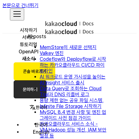
본문으로 건너뛰기
시작하기
All posts
서비스
튜토리얼
MemStore의 새로운 선택지
OpenAPI
Valkey 엔진
새소식
Codeflow와 Deployflow로 시작
하는 카카오클라우드 CI/CD 파이
프라인
콘솔 바로가기
AI 워크로드 운영 가시성을 높이는
AI Insight 서비스 출시
Data Query로 조회하는 Cloud
문의하기
Trail과 DNS 리졸버 로그
용량 제한 없는 공유 파일 시스템,
Infinite File Storage 시작하기
한국어
MySQL 8.4 변경 사항 및 엔진 업
그레이드 사전 점검 가이드
카카오클라우드 서비스 소식 -
한국어
VM·Hadoop 성능 개선, IAM 보안
English
설정 등