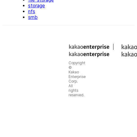
storage
nfs
smb
Copyright
©
Kakao
Enterprise
Corp.
All
rights
reserved.