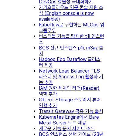
DevOps 효율성 극대화하기
카카오클라우드 영문 콘솔 지원 소
식 (English console is now
available!)
Kubeflow로 구현하는 MLOps 워
크플로우
버스터블 기능을 탑재한 t1i 인스턴
스
BCS 신규 인스턴스 p1i, m3az 출
시
Hadoop Eco Dataflow 클러스
터 제공
Network Load Balancer TLS
리스너 및 Access Log 활성화 기
능 추가
IAM 권한 체계의 리더(Reader)
역할 추가
Object Storage 스토리지 뷰어
역할 추가
Transit Gateway 공유 기능 출시
Kubernetes Engine에서 Bare
Metal Server 노드 제공
새로운 기술 문서 사이트 소식
BCS 인스턴스 선택 가이드 (23년