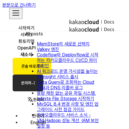
본문으로 건너뛰기
시작하기
All posts
서비스
튜토리얼
MemStore의 새로운 선택지
OpenAPI
Valkey 엔진
새소식
Codeflow와 Deployflow로 시작
하는 카카오클라우드 CI/CD 파이
프라인
콘솔 바로가기
AI 워크로드 운영 가시성을 높이는
AI Insight 서비스 출시
Data Query로 조회하는 Cloud
문의하기
Trail과 DNS 리졸버 로그
용량 제한 없는 공유 파일 시스템,
Infinite File Storage 시작하기
한국어
MySQL 8.4 변경 사항 및 엔진 업
그레이드 사전 점검 가이드
카카오클라우드 서비스 소식 -
한국어
VM·Hadoop 성능 개선, IAM 보안
English
설정 등