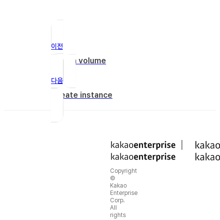
이전
Attach volume
다음
Create instance
Copyright
©
Kakao
Enterprise
Corp.
All
rights