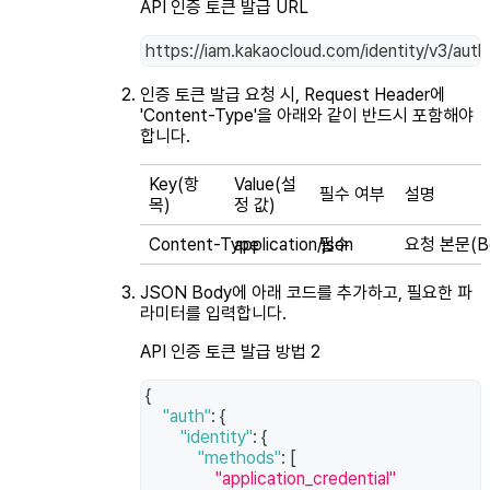
API 인증 토큰 발급 URL
https://iam.kakaocloud.com/identity/v3/aut
인증 토큰 발급 요청 시, Request Header에
'Content-Type'을 아래와 같이 반드시 포함해야
합니다.
Key(항
Value(설
필수 여부
설명
목)
정 값)
Content-Type
application/json
필수
요청 본문(B
JSON Body에 아래 코드를 추가하고, 필요한 파
라미터를 입력합니다.
API 인증 토큰 발급 방법 2
{
"auth"
:
{
"identity"
:
{
"methods"
:
[
"application_credential"