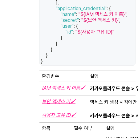
]
,
"application_credential"
:
{
"name"
:
"${IAM 액세스 키 이름}"
,
"secret"
:
"${보안 액세스 키}"
,
"user"
:
{
"id"
:
"${사용자 고유 ID}"
}
}
}
}
}
환경변수
설명
IAM 액세스 키 이름🖌
카카오클라우드 콘솔 > 우
보안 액세스 키🖌
액세스 키 생성 시점에만
사용자 고유 ID🖌
카카오클라우드 콘솔 > 
항목
필수 여부
설명