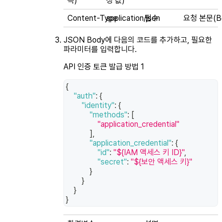
목)
정 값)
Content-Type
application/json
필수
요청 본문(B
JSON Body에 다음의 코드를 추가하고, 필요한
파라미터를 입력합니다.
API 인증 토큰 발급 방법 1
{
"auth"
:
{
"identity"
:
{
"methods"
:
[
"application_credential"
]
,
"application_credential"
:
{
"id"
:
"${IAM 액세스 키 ID}"
,
"secret"
:
"${보안 액세스 키}"
}
}
}
}