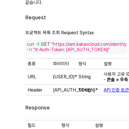
같습니다.
Request
프로젝트 목록 조회 Request Syntax
curl
-X
 GET 
"https://iam.kakaocloud.com/identity
-H
"X-Auth-Token: {API_AUTH_TOKEN}"
종류
파라미터
형식
설명
사용자 고유 I
URL
{USER_ID}
*
String
-
콘솔 > 우측
Header
{API_AUTH_TOKEN}
String
*
API 인증 토큰
Response
필드
형식
설명