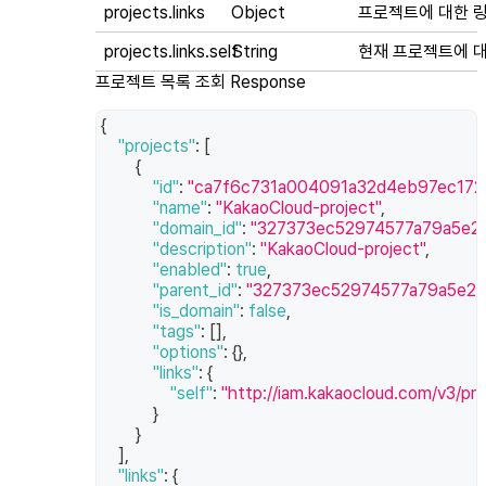
projects.links
Object
프로젝트에 대한 
projects.links.self
String
현재 프로젝트에 대
프로젝트 목록 조회 Response
{
"projects"
:
[
{
"id"
:
"ca7f6c731a004091a32d4eb97ec172
"name"
:
"KakaoCloud-project"
,
"domain_id"
:
"327373ec52974577a79a5e2
"description"
:
"KakaoCloud-project"
,
"enabled"
:
true
,
"parent_id"
:
"327373ec52974577a79a5e2
"is_domain"
:
false
,
"tags"
:
[
]
,
"options"
:
{
}
,
"links"
:
{
"self"
:
"http://iam.kakaocloud.com/v3/
}
}
]
,
"links"
:
{