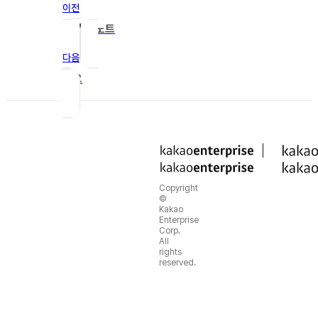
이전
릴리즈 노트
다음
개요
Copyright
©
Kakao
Enterprise
Corp.
All
rights
reserved.