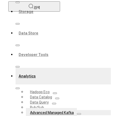
검색
Storage
Data Store
Developer Tools
Analytics
Hadoop Eco
Data Catalog
Data Query
Pub/Sub
Advanced Managed Kafka