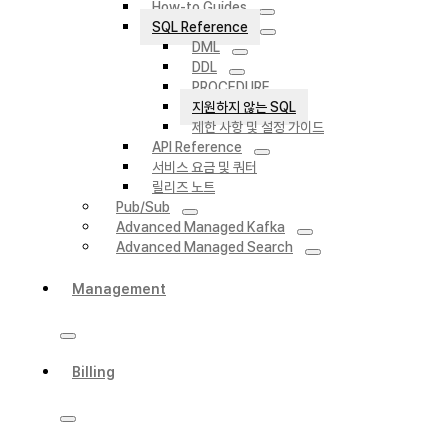
How-to Guides
SQL Reference
DML
DDL
PROCEDURE
지원하지 않는 SQL
제한 사항 및 설정 가이드
API Reference
서비스 요금 및 쿼터
릴리즈 노트
Pub/Sub
Advanced Managed Kafka
Advanced Managed Search
Management
Billing