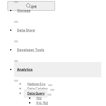
검색
Storage
Data Store
Developer Tools
Analytics
Hadoop Eco
Data Catalog
Data Query
개요
주요 개념