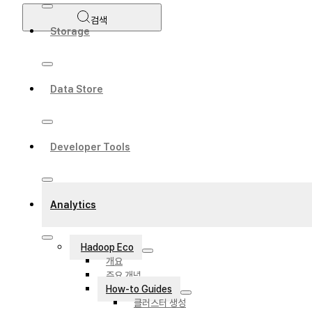
검색
Storage
Data Store
Developer Tools
Analytics
Hadoop Eco
개요
주요 개념
How-to Guides
클러스터 생성