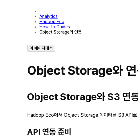
Analytics
Hadoop Eco
How-to Guides
Object Storage와 연동
이 페이지에서
Object Storage와 
Object Storage와 S3 연
Hadoop Eco에서 Object Storage 데이터를 S3 AP
API 연동 준비