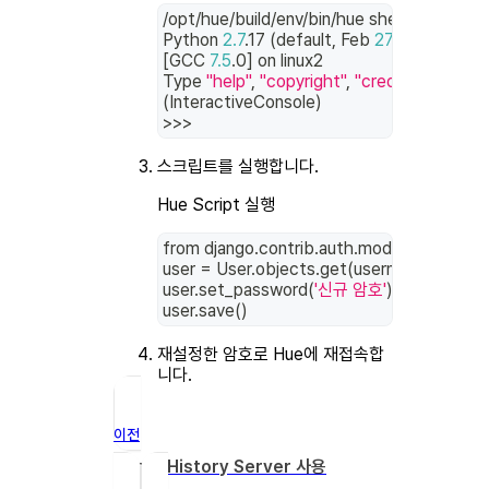
/opt/hue/build/env/bin/hue shell
Python 
2.7
.17 
(
default, Feb 
27
2021
, 
15
:10
[
GCC 
7.5
.0
]
 on linux2
Type 
"help"
, 
"copyright"
, 
"credits"
 or 
"lice
(
InteractiveConsole
)
>>
>
스크립트를 실행합니다.
Hue Script 실행
from django.contrib.auth.models 
import
 U
user 
=
 User.objects.get
(
username
=
'유저명
user.set_password
(
'신규 암호'
)
user.save
(
)
재설정한 암호로 Hue에 재접속합
니다.
이전
Spark History Server 사용