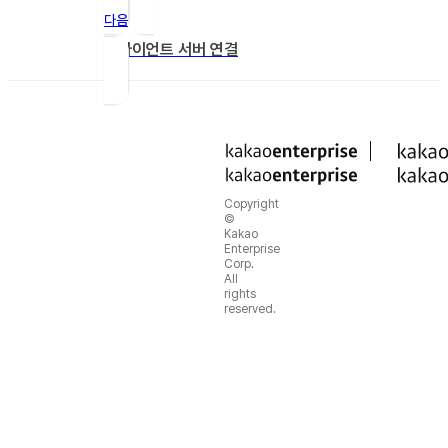
다음
클라이언트 서버 연결
Copyright
©
Kakao
Enterprise
Corp.
All
rights
reserved.