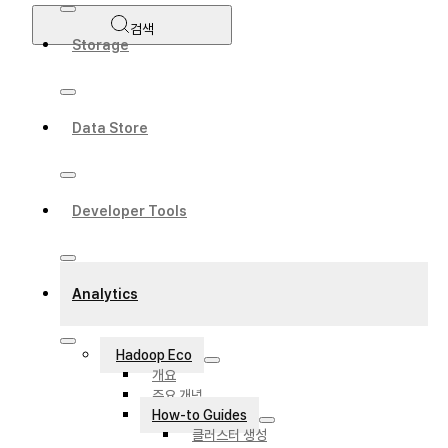
검색
Storage
Data Store
Developer Tools
Analytics
Hadoop Eco
개요
주요 개념
How-to Guides
클러스터 생성