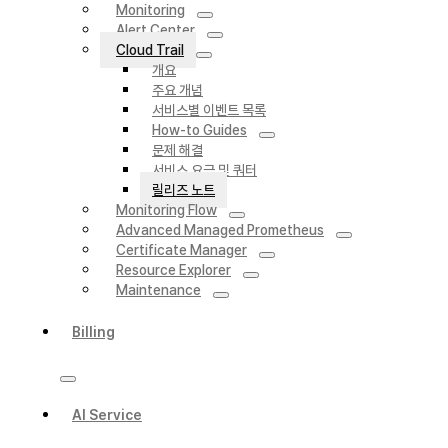
Monitoring
Alert Center
Cloud Trail
개요
주요 개념
서비스별 이벤트 목록
How-to Guides
문제 해결
서비스 요금 및 쿼터
릴리즈 노트
Monitoring Flow
Advanced Managed Prometheus
Certificate Manager
Resource Explorer
Maintenance
Billing
AI Service