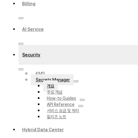
Billing
AI Service
Security
KMS
Secrets Manager
개요
주요 개념
How-to Guides
API Reference
서비스 요금 및 쿼터
릴리즈 노트
Hybrid Data Center